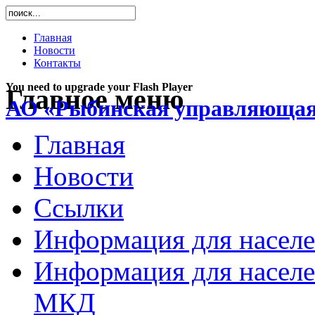
Главная
Новости
Контакты
You need to upgrade your Flash Player
Главное меню
АО «Рыбинская управляющая
Главная
Новости
Ссылки
Информация для насел
Информация для населе
МКД