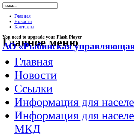
Главная
Новости
Контакты
You need to upgrade your Flash Player
Главное меню
АО «Рыбинская управляющая
Главная
Новости
Ссылки
Информация для насел
Информация для населе
МКД