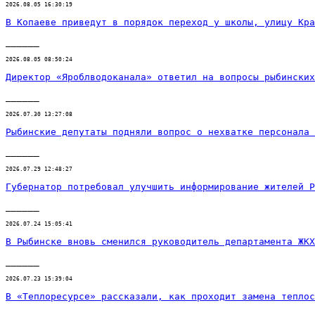
2026.08.05 16:30:19
В Копаеве приведут в порядок переход у школы, улицу Кра
______
2026.08.05 08:50:24
Директор «Яроблводоканала» ответил на вопросы рыбинских
______
2026.07.30 13:27:08
Рыбинские депутаты подняли вопрос о нехватке персонала 
______
2026.07.29 12:48:27
Губернатор потребовал улучшить информирование жителей Р
______
2026.07.24 15:05:41
В Рыбинске вновь сменился руководитель департамента ЖК
______
2026.07.23 15:39:04
В «Теплоресурсе» рассказали, как проходит замена теплос