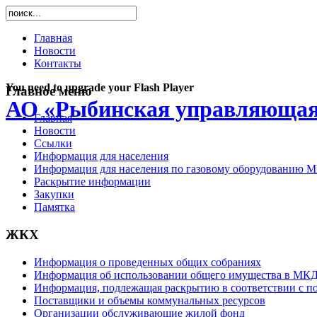
Главная
Новости
Контакты
You need to upgrade your Flash Player
Главное меню
АО «Рыбинская управляющая
Главная
Новости
Ссылки
Информация для населения
Информация для населения по газовому оборудованию 
Раскрытие информации
Закупки
Памятка
ЖКХ
Информация о проведенных общих собраниях
Информация об использовании общего имущества в МК
Информация, подлежащая раскрытию в соответствии с 
Поставщики и объемы коммунальных ресурсов
Организации обслуживающие жилой фонд