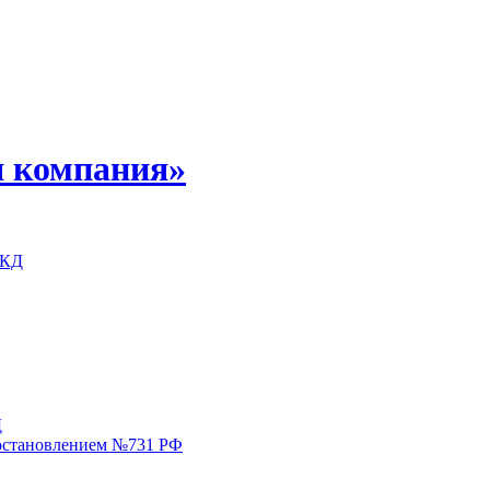
 компания»
МКД
Д
постановлением №731 РФ