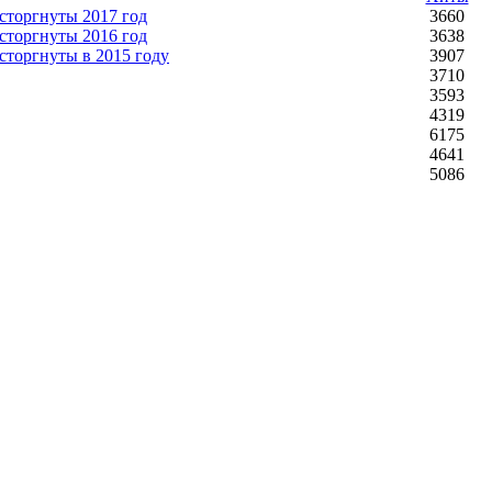
сторгнуты 2017 год
3660
сторгнуты 2016 год
3638
сторгнуты в 2015 году
3907
3710
3593
4319
6175
4641
5086